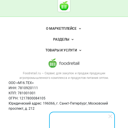
Cсылки на полезные проект
Foodretail.ru
— продукты
питания
Важные разделы и контакты
Навигация по сайту
О МАРКЕТПЛЕЙСЕ
Новости Foodretail.ru
РАЗДЕЛЫ
Услуги и цены
Объявления
ТОВАРЫ И УСЛУГИ
Размещение рекламы
Каталог компаний
Напитки, соки, вода
Публичная оферта
Новости рынка
Услуги
Контактная информация
Форум
Foodretail.ru – Сервис для закупок и продаж
продукции
Оборудование для пищепрома
Политика обработки персональных данных
Вакансии
агропромышленного комплекса и продуктов питания
оптом.
Тара и упаковка
Для СМИ
ООО «М16.ТЕХ»
Блог
ИНН: 7810920111
Б/у оборудование
КПП: 781001001
Вакансии
ОГРН: 1217800084105
Юридический адрес: 196066, г. Санкт-Петербург, Московский
Информация о компаниях
проспект, д. 212
Карта объявлений
Мы в соцсетях: