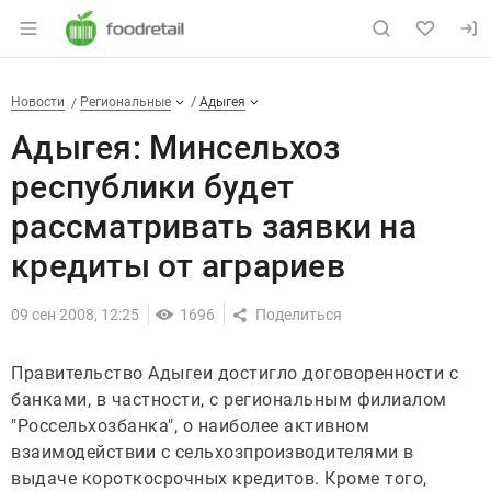
Раздел навигации по сайту foodretail.r
Адыгея: Минсельхоз республик
Новости
Разделы
Новости
Региональные
Адыгея
Адыгея: Минсельхоз
республики будет
рассматривать заявки на
кредиты от аграриев
09 сен 2008, 12:25
1696
Правительство Адыгеи достигло договоренности с
банками, в частности, с региональным филиалом
"Россельхозбанка", о наиболее активном
взаимодействии с сельхозпроизводителями в
выдаче короткосрочных кредитов. Кроме того,