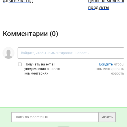
Адыгее за год
цены на молочны
продукты
Комментарии (
0
)
Получать на e‑mail
Войдите
, чтобы
уведомления о новых
комментировать
комментариях
новость
Дополнительная информация
Поиск по сайту и ссы
Искать