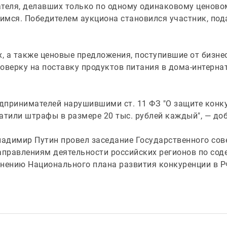
теля, делавших только по одному одинаковому ценов
имся. Победителем аукциона становился участник, по
х, а также ценовые предложения, поступившие от бизнес
оверку на поставку продуктов питания в дома-интерна
дпринимателей нарушившими ст. 11 ФЗ "О защите конку
атили штрафы в размере 20 тыс. рублей каждый", — до
ладимир Путин провел заседание Государственного сов
правлениям деятельности российских регионов по со
лнению Национального плана развития конкуренции в Р