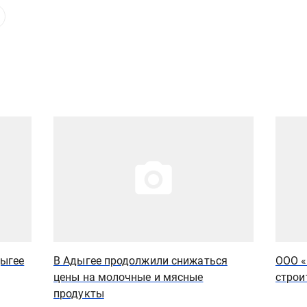
Иллюстрация новости
Иллюст
дыгее
В Адыгее продолжили снижаться
ООО «
цены на молочные и мясные
строи
продукты