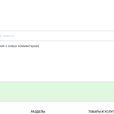
ения о новых комментариях
о сайту
Е
РАЗДЕЛЫ
ТОВАРЫ И УСЛУ