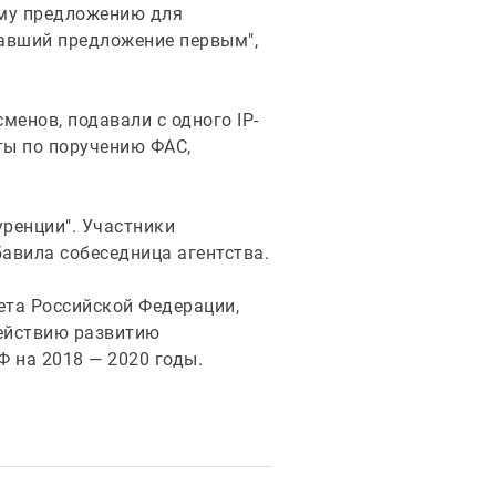
ому предложению для
давший предложение первым",
менов, подавали с одного IP-
ты по поручению ФАС,
ренции". Участники
бавила собеседница агентства.
ета Российской Федерации,
действию развитию
Ф на 2018 — 2020 годы.