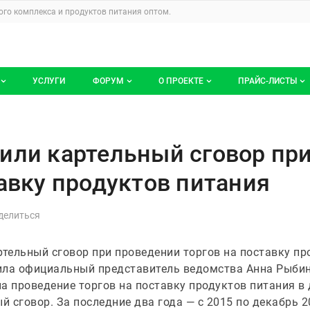
u
го комплекса и продуктов питания
оптом.
УСЛУГИ
ФОРУМ
О ПРОЕКТЕ
ПРАЙС-ЛИСТЫ
ге компаний
Все темы
Блог
Мои прайс-ли
 сговор при проведении торго
компаний
Избранные
Услуги проекта
или картельный сговор пр
 размещение
С моим участием
О проекте
тавку продуктов питания
Контакты
Публичная оферта
тельный сговор при проведении торгов на поставку пр
Реклама на сайте
ила официальный представитель ведомства Анна Рыбин
а проведение торгов на поставку продуктов питания в 
й сговор. За последние два года — с 2015 по декабрь 2