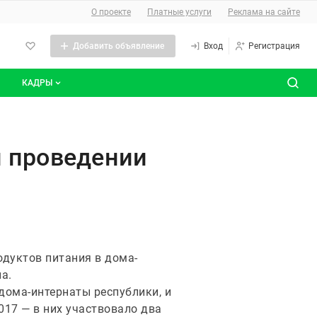
О сайте
О проекте
Платные услуги
Реклама на сайте
Добавить объявление
Вход
Регистрация
КАДРЫ
сты
Все вакансии
в на поставку продуктов питан
Все резюме
и проведении
одуктов питания в дома-
а.
дома-интернаты республики, и
017 — в них участвовало два