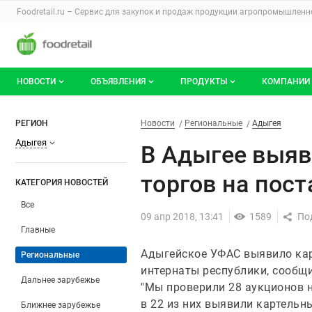
Раздел навигации по сайту foodretail.r
Foodretail.ru – Сервис для закупок и продаж
продукции агропромышленно
Авторизация и меню пользователя
Навигация по разделам сайта foodretail.ru
НОВОСТИ
ОБЪЯВЛЕНИЯ
ПРОДУКТЫ
КОМПАНИИ
Новости рынка
Все объявления
О каталоге брендов
О катало
В Адыгее выявили картельный
Фильтры
Новости
Разделы
РЕГИОН
Новости
Региональные
Адыгея
Адыгея
Документы
Мои объявления
Продукты питания
Каталог 
В Адыгее выяв
Мои продукты и напитки
Премиум
торгов на пос
КАТЕГОРИЯ НОВОСТЕЙ
Все
09 апр 2018, 13:41
1589
Главные
Адыгейское УФАС выявило кар
Региональные
интернаты республики, сообщ
Дальнее зарубежье
"Мы проверили 28 аукционов н
в 22 из них выявили картельны
Ближнее зарубежье